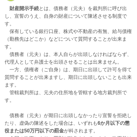
財産開示手続
とは、債務者（元夫）を裁判所に呼び出
し、宣誓のうえ、自身の財産について陳述させる制度で
す。
保有している銀行口座、株式や不動産の有無、給与債権
（勤務先はどこか）などについて質問することが出来ま
す。
債務者（元夫）は、本人自らが出頭しなければならず、
代理人として弁護士を出頭させることは出来ません。
一方、債権者（ご自身）は、期日に出頭して許可を得て
質問することが出来ますし、期日に出頭しないことも出来
ます。
管轄裁判所は、元夫の住所地を管轄する地方裁判所で
す。
債務者（元夫）
が期日に出頭しなかったり宣誓を拒絶し
たり、虚偽の陳述をした場合は、いずれも
6か月以下の懲
役または50万円以下の罰金
が科されます。